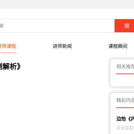
讲师课程
讲师新闻
课程瞬间
例解析》
相关推
精彩内
边怡《
企业自主