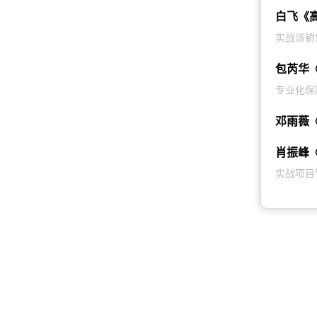
白飞《
实战派销
包芮华
专业化保
邓雨薇
肖振峰
实战项目