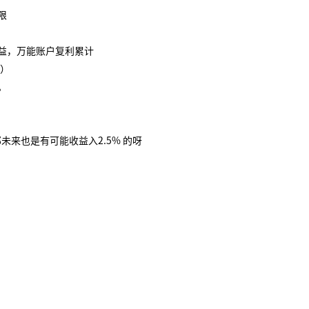
限
益，万能账户复利累计
益）
。
那未来也是有可能收益入2.5% 的呀