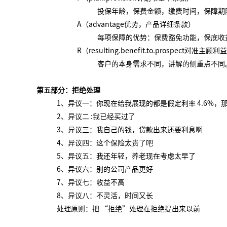
投保年龄，保费金额，缴费时间，保障期
A（advantage优势，产品详细条款）
每项保障的优势：保费豁免功能，保底收
R（resulting.benefit.to.prospect对准主顾利
客户的本身需求不同，讲解的侧重点不同
第五部分
：
拒绝处理
1、异议一：
你现在给我展现的都是假定利率
4.6%，
2、
异议二
:
我已经买过了
3、异议三：我自己的钱，贷款出来还要利息啊
4、异议四：这个保险太贵了吧
5、异议五：我还年轻，养老现在考虑太早了
6、异议六：别的公司产品更好
7、异议七：收益不高
8、异议八：不灵活，时间又长
处理原则：把
“拒绝”处理在拒绝提出来以前