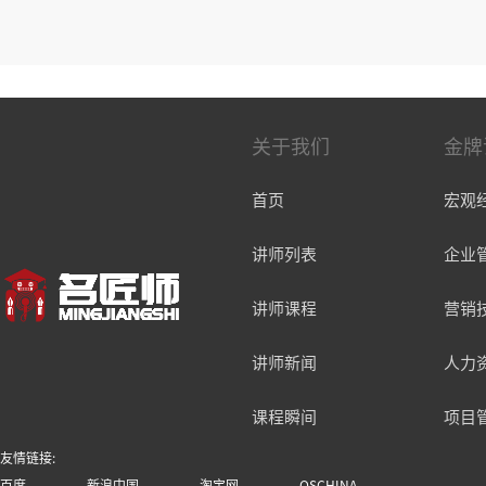
关于我们
金牌
首页
宏观
讲师列表
企业
讲师课程
营销
讲师新闻
人力
课程瞬间
项目
友情链接:
百度
新浪中国
淘宝网
OSCHINA