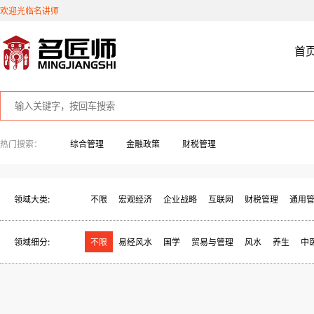
欢迎光临名讲师
首
热门搜索：
综合管理
金融政策
财税管理
领域大类:
不限
宏观经济
企业战略
互联网
财税管理
通用
领域细分:
不限
易经风水
国学
贸易与管理
风水
养生
中