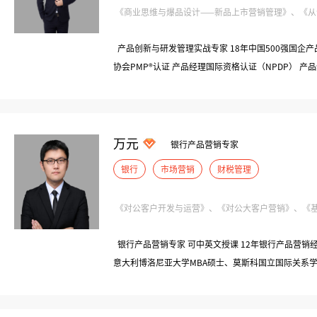
《商业思维与爆品设计——新品上市营销管理》、《从创意
产品创新与研发管理实战专家 18年中国500强国企
协会PMP®认证 产品经理国际资格认证（NPDP） 产
证讲师（国内首批） 曾任：青岛海信电器公司|高级产
设备有限公司|产品开发工程师 曾任：青岛海信激光显
长/2B业务线负责人
万元
银行产品营销专家
银行
市场营销
财税管理
《对公客户开发与运营》、《对公大客户营销》、《基金
银行产品营销专家 可中英文授课 12年银行产品营销
意大利博洛尼亚大学MBA硕士、莫斯科国立国际关系学
浙大城市学院等高校兼职讲师 现任：上海理工大学中
任：伦敦ZAIFE投资银行丨项目经理