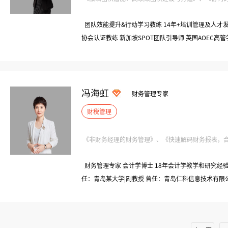
团队效能提升&行动学习教练 14年+培训管理及人才发
协会认证教练 新加坡SPOT团队引导师 英国AOEC高
尔、华电集团、葛洲坝、国家电网等500强企业特聘教
500强）|人力资源经理 曾任：美国温德姆、法国雅高（
理
冯海虹
财务管理专家
财税管理
《非财务经理的财务管理》、《快速解码财务报表，合理
财务管理专家 会计学博士 18年会计学教学和研究经验
任：青岛某大学|副教授 曾任：青岛仁科信息技术有限
省高新区技术企业评审财务专家|山东会计学会理事 
济南铁路分局特聘财务讲师