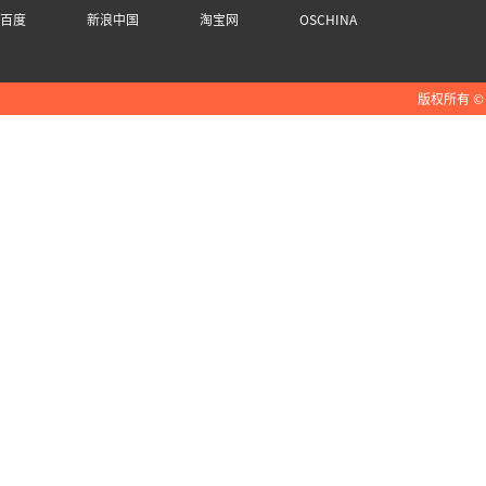
百度
新浪中国
淘宝网
OSCHINA
版权所有 ©