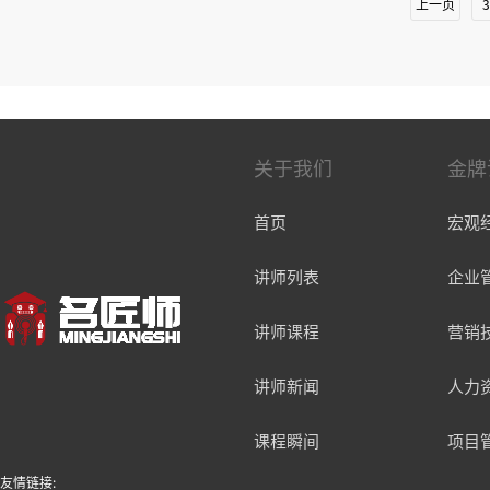
上一页
3
关于我们
金牌
首页
宏观
讲师列表
企业
讲师课程
营销
讲师新闻
人力
课程瞬间
项目
友情链接: