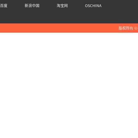
百度
新浪中国
淘宝网
OSCHINA
版权所有 ©