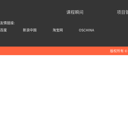
课程瞬间
项目
友情链接:
百度
新浪中国
淘宝网
OSCHINA
版权所有 ©