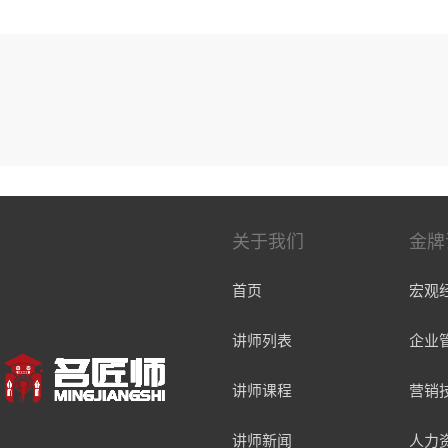
（中国）MTP-TTT（6单元版）认证讲师 中央电视台
注于网点转型管理、网点负责人、运营经理团队能力培
农信社等多地区域指定合作老师
关于我们
金牌
首页
宏观
讲师列表
企业
讲师课程
营销
讲师新闻
人力