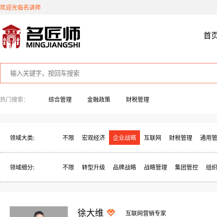
欢迎光临名讲师
首
热门搜索：
综合管理
金融政策
财税管理
领域大类:
不限
宏观经济
企业战略
互联网
财税管理
通用
领域细分:
不限
转型升级
品牌战略
战略管理
集团管控
组
徐大维
互联网营销专家