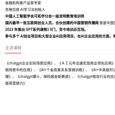
金融机构客户运营专家
苏格拉底
AI学习法创始人
中国人工智能学会可拓学分会一级发明教育培训师
国内最早一批互联网创业人员，合伙创建的中国营销传播网
曾是中国
2
023
年推出
GPT系列课程1
0
门，至今培训近百场。
参与多个
AI创业项目和大型企业AI应用项目，在AI企业应用的方面
主讲课程
《chatgpt企业实际场景应用》、《ＡＩ元年迅速实现商业领先应用》
销场景中的应用》、《AI+个金高客关系营销训练》、《AI+中高级
理》、《chatgpt爆火，保险掘金新赛道》、《chatgpt电信行业的
提高营销力》