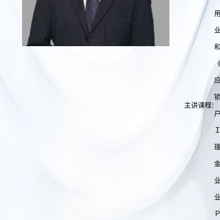
《
主讲课程:
理
金
业