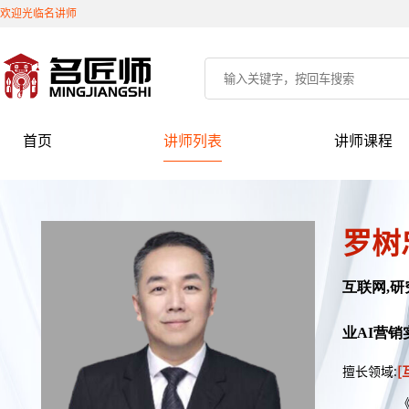
欢迎光临名讲师
首页
讲师列表
讲师课程
罗树
互联网,研
业AI营销
擅长领域:
[
《